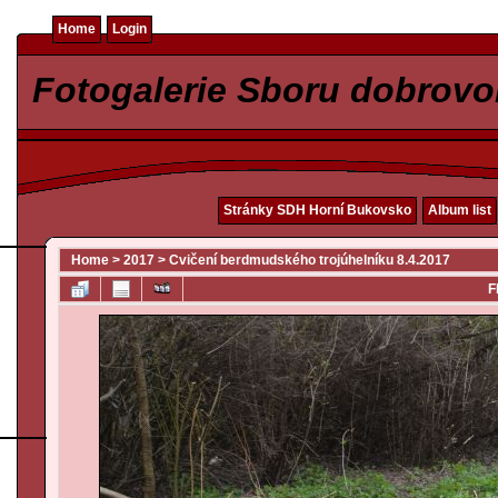
Home
Login
Fotogalerie Sboru dobrovo
Stránky SDH Horní Bukovsko
Album list
Home
>
2017
>
Cvičení berdmudského trojúhelníku 8.4.2017
F